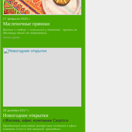
27 февраля 2020 г.
Масленичные пряники
Вкусные и сладкие, с солнышком и птичками - пряники на
Масленицу такой же непременный...
Читать далее
28 декабря 2017 г.
Новогодние открытки
г.Москва, офис компании Carprice
Праздничный новогодний мастер-класс состоялся в офисе
компании Carprice для малышей, пришедших...