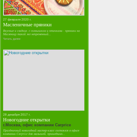
27 февраля 2020 г.
Масленичные пряники
Вкусные и сладкие, с солнышком и птичками - пряники на
Масленицу такой же непременный...
Читать далее
28 декабря 2017 г.
Новогодние открытки
г.Москва, офис компании Carprice
Праздничный новогодний мастер-класс состоялся в офисе
компании Carprice для малышей, пришедших...